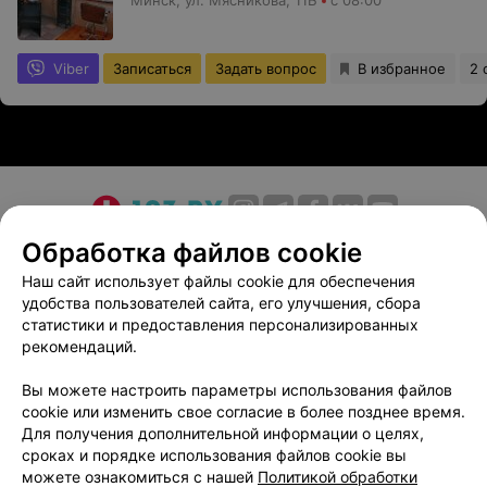
Минск, ул. Мясникова, 11Б
с 08:00
Viber
Записаться
Задать вопрос
В избранное
2 
О проекте
Новости проекта
Размещение рекламы
Обработка файлов cookie
Медицинский маркетинг
Публичный договор
Наш сайт использует файлы cookie для обеспечения
удобства пользователей сайта, его улучшения, сбора
Пользовательское соглашение
Способы оплаты
статистики и предоставления персонализированных
Вакансии
Партнеры
рекомендаций.
Написать руководителю 103.by
Вы можете настроить параметры использования файлов
Написать в поддержку
cookie или изменить свое согласие в более позднее время.
Персональные настройки cookie
Для получения дополнительной информации о целях,
сроках и порядке использования файлов cookie вы
Обработка персональных данных
можете ознакомиться с нашей
Политикой обработки