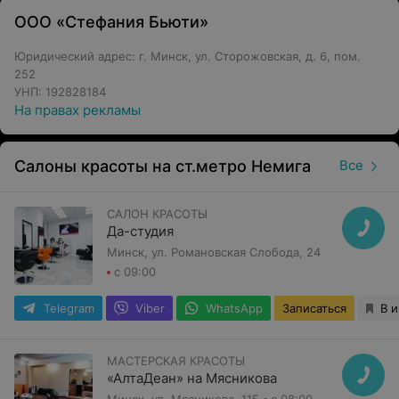
ООО «Стефания Бьюти»
Юридический адрес: г. Минск, ул. Сторожовская, д. 6, пом.
252
УНП: 192828184
На правах рекламы
Салоны красоты на ст.метро Немига
Все
САЛОН КРАСОТЫ
Да-студия
Минск, ул. Романовская Слобода, 24
с 09:00
Telegram
Viber
WhatsApp
Записаться
В 
МАСТЕРСКАЯ КРАСОТЫ
«АлтаДеан» на Мясникова